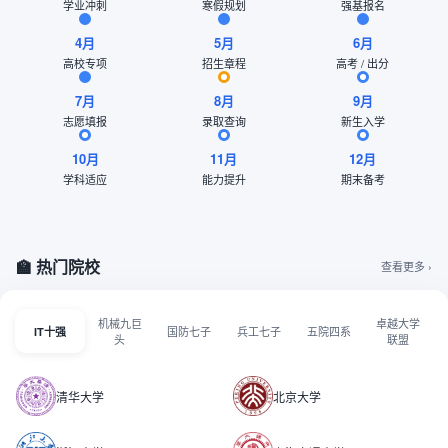
学业冲刺
寒假规划
强基报名
4月
5月
6月
高校专项
招生章程
高考 / 出分
7月
8月
9月
志愿填报
录取查询
新生入学
10月
11月
12月
学科适应
能力提升
期末备考
🏫 热门院校
查看更多 ›
机械九巨
卓越大学
国防七子
兵工七子
五院四系
IT十强
头
联盟
清华大学
北京大学