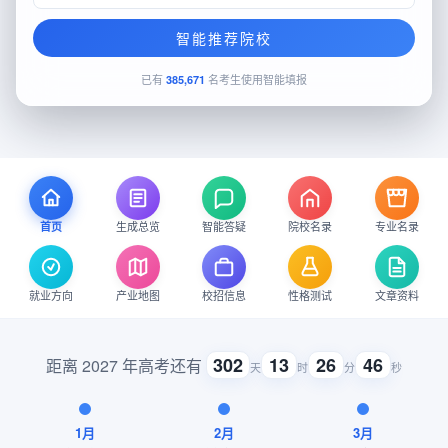
智能推荐院校
已有
名考生使用智能填报
385,671
生成总览
智能答疑
院校名录
专业名录
首页
就业方向
产业地图
校招信息
性格测试
文章资料
302
13
26
46
距离 2027 年高考还有
天
时
分
秒
1月
2月
3月