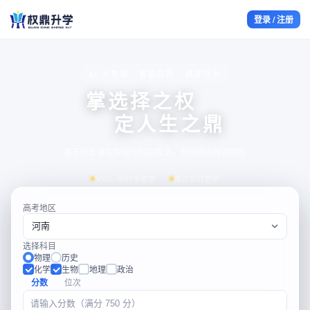
登录 / 注册
AI 大数据 · 智能匹配 · 精准规划
掌选择之权
定人生之鼎
基于历年录取数据与智能算法，为你精准推荐院校
3000+ 院校全收录
算法实时更新
高考地区
选择科目
物理
历史
化学
生物
地理
政治
分数
位次